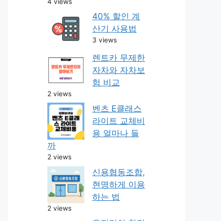
4 views
40% 할인 계
산기 사용법
3 views
렌트카 무제한
자차와 자차보
험 비교
2 views
벤츠 E클래스
라이트 교체비
용 얼마나 들
까
2 views
신용협동조합,
현명하게 이용
하는 법
2 views