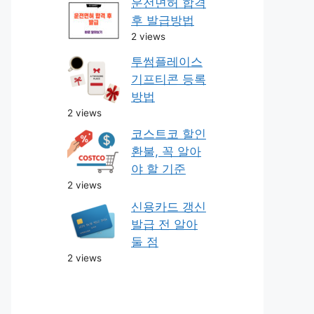
운전면허 합격
후 발급방법
2 views
투썸플레이스
기프티콘 등록
방법
2 views
코스트코 할인
환불, 꼭 알아
야 할 기준
2 views
신용카드 갱신
발급 전 알아
둘 점
2 views