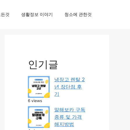
모든것
생활정보 이야기
청소에 관한것
인기글
냉장고 렌탈 2
년 장단점 후
기
6 views
말해보카 구독
종류 및 가격
해지방법