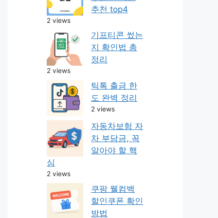
추천 top4
2 views
기프티콘 썼는
지 확인법 총
정리
2 views
틱톡 출금 한
도 완벽 정리
2 views
자동차보험 자
차 부담금, 꼭
알아야 할 핵
심
2 views
쿠팡 웰컴백
할인쿠폰 확인
방법