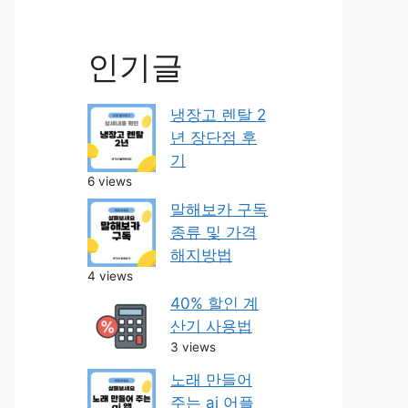
인기글
냉장고 렌탈 2
년 장단점 후
기
6 views
말해보카 구독
종류 및 가격
해지방법
4 views
40% 할인 계
산기 사용법
3 views
노래 만들어
주는 ai 어플