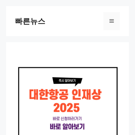
Skip
to
빠른뉴스
Menu
content