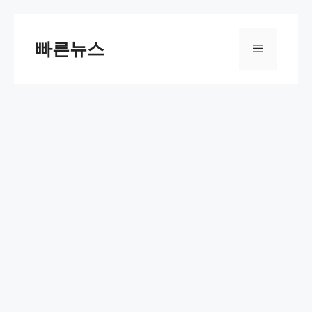
Skip
to
빠른뉴스
Menu
content