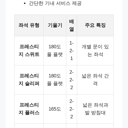
간단한 기내 서비스 제공
배
좌석 유형
기울기
주요 특징
열
1-
프레스티
180도
개별 문이 있
2-
지 스위트
풀 플랫
는 좌석
1
2-
프레스티
180도
넓은 좌석 간
2-
지 슬리퍼
풀 플랫
격
2
2-
프레스티
넓은 좌석과
165도
2-
지 플러스
발 받침대
2