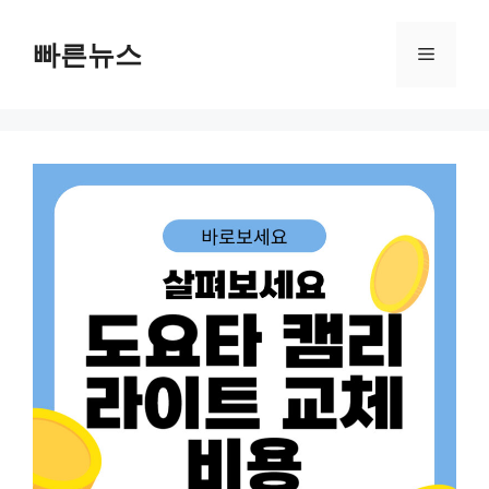
Skip
to
빠른뉴스
Menu
content