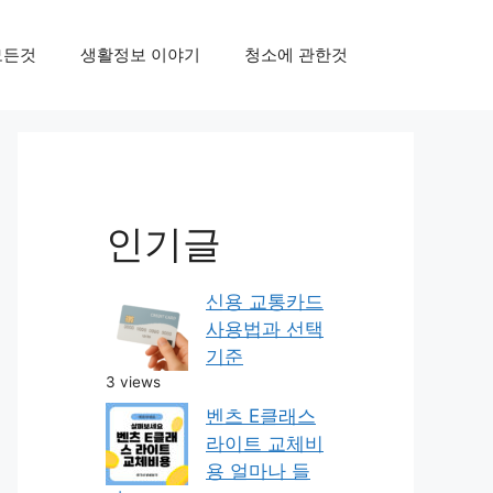
모든것
생활정보 이야기
청소에 관한것
인기글
신용 교통카드
사용법과 선택
기준
3 views
벤츠 E클래스
라이트 교체비
용 얼마나 들