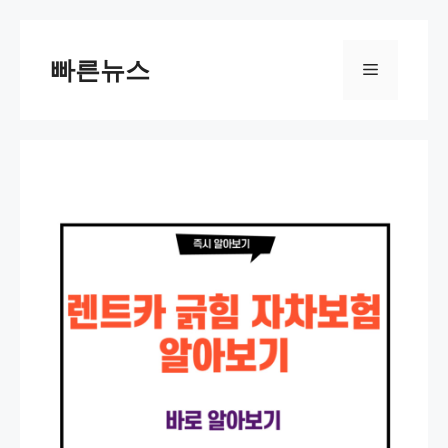
Skip
to
빠른뉴스
Menu
content