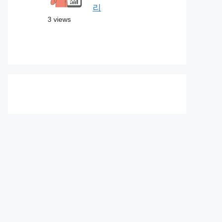
리
3 views