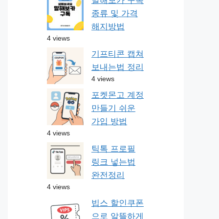
말해보카 구독
종류 및 가격
해지방법
4 views
기프티콘 캡쳐
보내는법 정리
4 views
포켓몬고 계정
만들기 쉬운
가입 방법
4 views
틱톡 프로필
링크 넣는법
완전정리
4 views
빕스 할인쿠폰
으로 알뜰하게