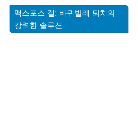
맥스포스 겔: 바퀴벌레 퇴치의
강력한 솔루션