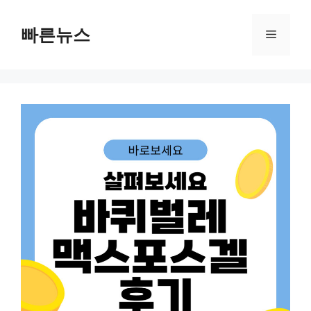
Skip
to
빠른뉴스
Menu
content