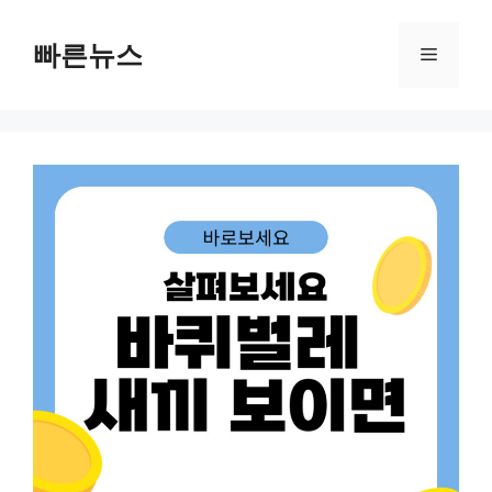
Skip
to
빠른뉴스
Menu
content