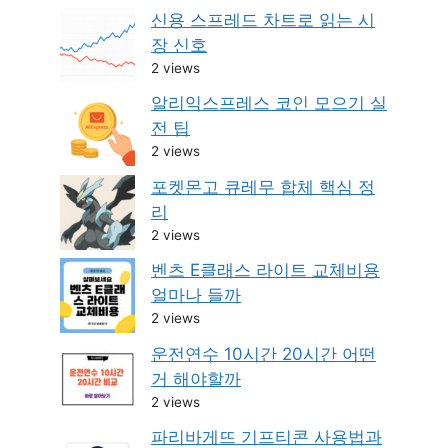
신용 스프레드 차트로 읽는 시
장 신호
2 views
알리익스프레스 코인 모으기 실
전 팁
2 views
포켓몬고 큐레무 합체 핵심 정
리
2 views
벤츠 E클래스 라이트 교체비용
얼마나 들까
2 views
운전연수 10시간 20시간 어떤
거 해야할까
2 views
파리바게뜨 기프티콘 사용법과