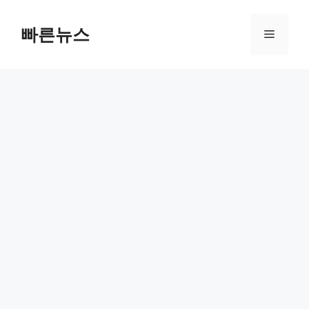
Skip
to
빠른뉴스
Menu
content