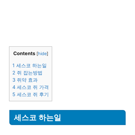
Contents
[
hide
]
1
세스코 하는일
2
쥐 잡는방법
3
쥐약 효과
4
세스코 쥐 가격
5
세스코 쥐 후기
세스코 하는일