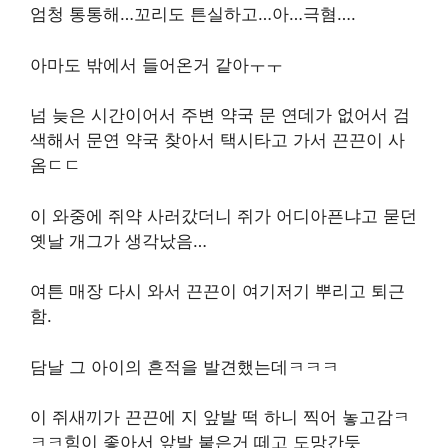
엄청 통통해…꼬리도 튼실하고…아…극혐….
아마도 밖에서 들어온거 같아ㅜㅜ
넘 늦은 시간이어서 주변 약국 문 연데가 없어서 검
색해서 문연 약국 찾아서 택시타고 가서 끈끈이 사
옴ㄷㄷ
이 와중에 쥐약 사러갔더니 쥐가 어디아픈냐고 묻던
옛날 개그가 생각났음…
여튼 매장 다시 와서 끈끈이 여기저기 뿌리고 퇴근
함.
담날 그 아이의 흔적을 발견했는데ㅋㅋㅋ
이 쥐새끼가 끈끈에 지 앞발 떡 하니 찍어 놓고감ㅋ
ㅋㅋ힘이 좋아서 앞발 붙은거 떼고 도망간듯