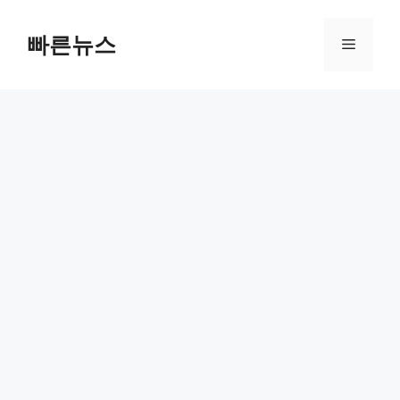
Skip
to
빠른뉴스
Menu
content