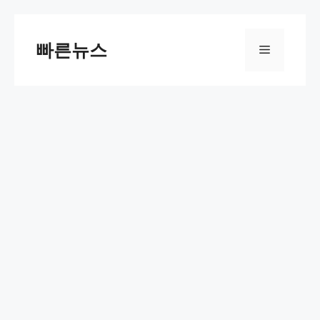
Skip
to
빠른뉴스
Menu
content