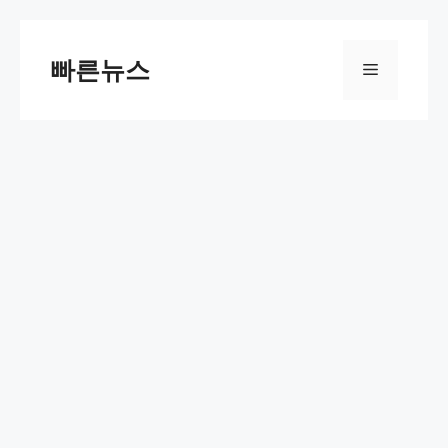
Skip
to
빠른뉴스
Menu
content