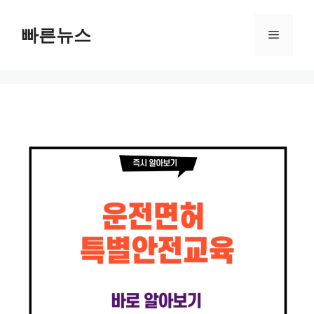
Skip
to
빠른뉴스
Menu
content