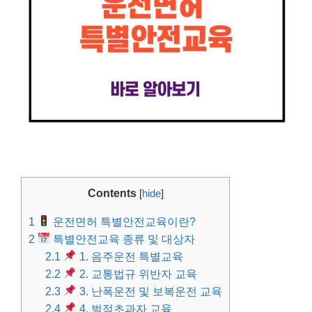
Contents
[
hide
]
1
운전면허 특별안전교육이란?
2
특별안전교육 종류 및 대상자
2.1
1. 음주운전 특별교육
2.2
2. 교통법규 위반자 교육
2.3
3. 난폭운전 및 보복운전 교육
2.4
4. 벌점초과자 교육