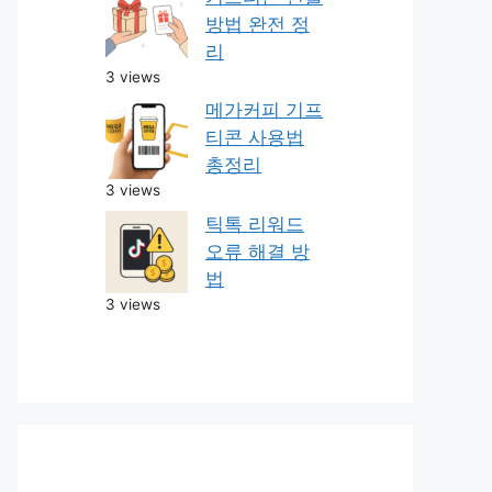
방법 완전 정
리
3 views
메가커피 기프
티콘 사용법
총정리
3 views
틱톡 리워드
오류 해결 방
법
3 views