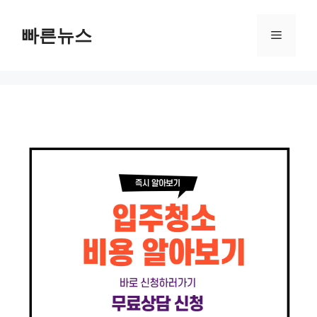
Skip
to
빠른뉴스
Menu
content