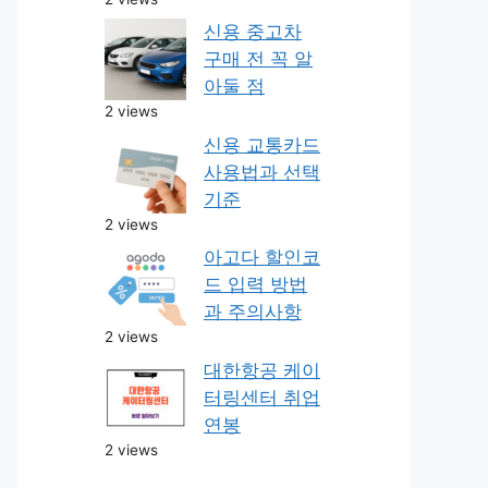
신용 중고차
구매 전 꼭 알
아둘 점
2 views
신용 교통카드
사용법과 선택
기준
2 views
아고다 할인코
드 입력 방법
과 주의사항
2 views
대한항공 케이
터링센터 취업
연봉
2 views