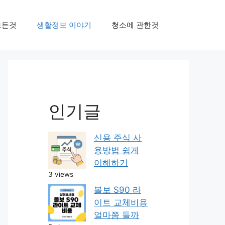
모든것
생활정보 이야기
청소에 관한것
인기글
신용 주식 사
용방법 쉽게
이해하기
3 views
볼보 S90 라
이트 교체비용
얼마쯤 들까