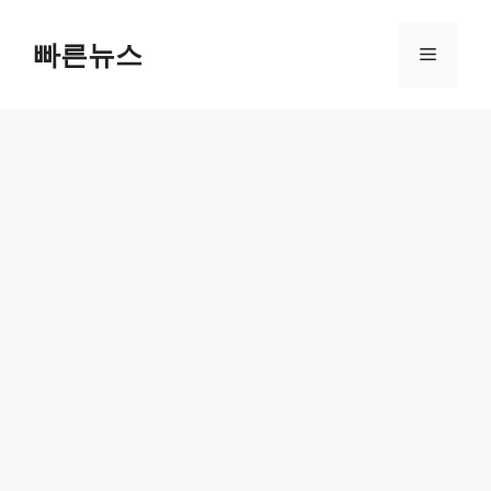
Skip
to
빠른뉴스
Menu
content