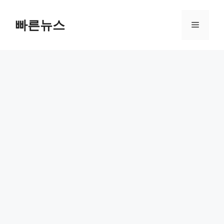
Skip
to
빠른뉴스
Menu
content