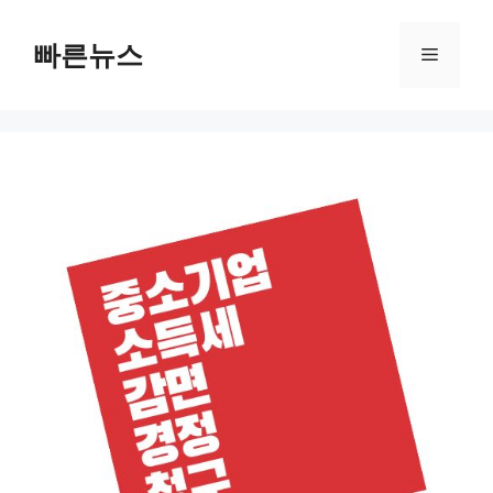
Skip
to
빠른뉴스
Menu
content