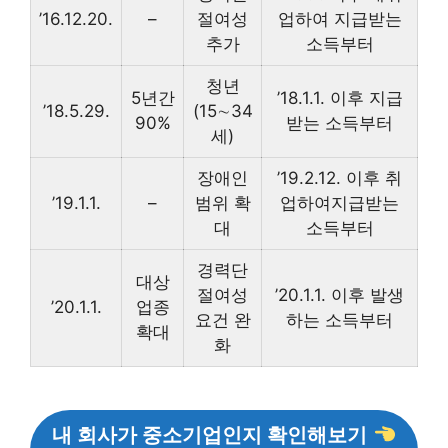
’16.12.20.
–
절여성
업하여 지급받는
추가
소득부터
청년
5년간
’18.1.1. 이후 지급
’18.5.29.
(15∼34
90%
받는 소득부터
세)
장애인
’19.2.12. 이후 취
’19.1.1.
–
범위 확
업하여지급받는
대
소득부터
경력단
대상
절여성
’20.1.1. 이후 발생
’20.1.1.
업종
요건 완
하는 소득부터
확대
화
내 회사가 중소기업인지 확인해보기