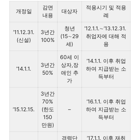
감면
적용시기 및 적용
개정일
대상자
내용
례
청년
’12.1.1.∼’13.12.31.
’11.12.31.
3년간
(15∼29
취업자에 대해 적
(신설)
100%
세)
용
60세 이
’14.1.1. 이후 취업
3년간
상자,장
’14.1.1.
하여 지급받는 소
50%
애인 추
득부터
가
3년간
70%
’16.1.1. 이후 취업
’15.12.15.
(한도
–
하여 지급받는 소
150
득부터
만원)
경력단
’17.1.1. 이후 재취