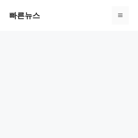
Skip
to
빠른뉴스
Menu
content