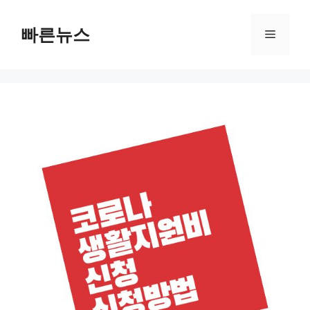
Skip
to
빠른뉴스
Menu
content