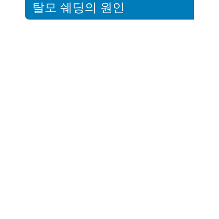
탈모 쉐딩의 원인