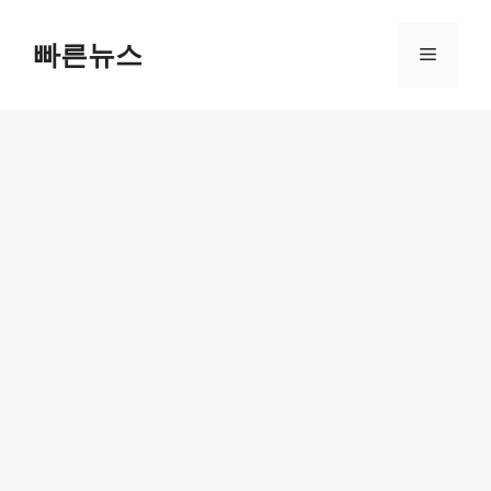
Skip
to
빠른뉴스
Menu
content