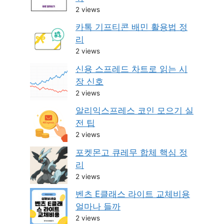
2 views
카톡 기프티콘 배민 활용법 정
리
2 views
신용 스프레드 차트로 읽는 시
장 신호
2 views
알리익스프레스 코인 모으기 실
전 팁
2 views
포켓몬고 큐레무 합체 핵심 정
리
2 views
벤츠 E클래스 라이트 교체비용
얼마나 들까
2 views