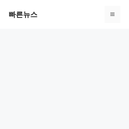
Skip
to
빠른뉴스
Menu
content