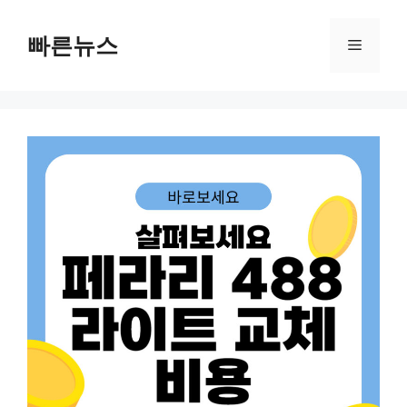
Skip
to
빠른뉴스
Menu
content