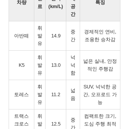
차량
특징
료
(km/L)
공
간
휘
중
경제적인 연비,
아반떼
발
14.9
간
조용한 승차감
유
휘
넉
넓은 실내, 안정
K5
발
13.0
넉
적인 주행감
유
함
휘
SUV, 넉넉한 공
넓
토레스
발
11.2
간, 오프로드 가
음
유
능
트랙스
휘
컴팩트한 크기,
중
크로스
발
12.5
도심 주행 최적
간