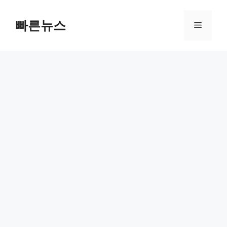
Skip
to
빠른뉴스
Menu
content