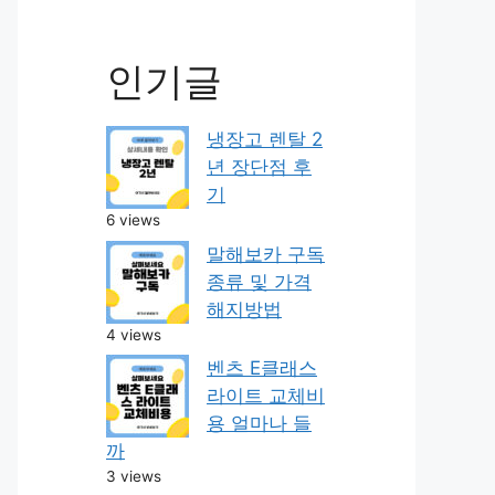
인기글
냉장고 렌탈 2
년 장단점 후
기
6 views
말해보카 구독
종류 및 가격
해지방법
4 views
벤츠 E클래스
라이트 교체비
용 얼마나 들
까
3 views