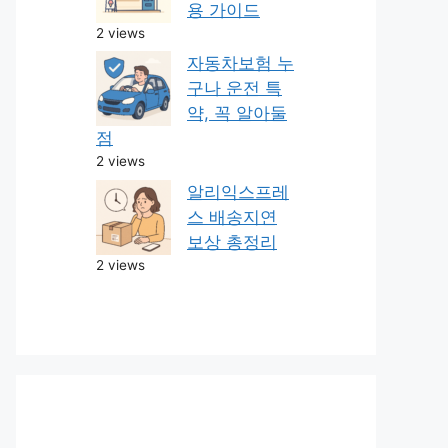
용 가이드
2 views
자동차보험 누
구나 운전 특
약, 꼭 알아둘
점
2 views
알리익스프레
스 배송지연
보상 총정리
2 views