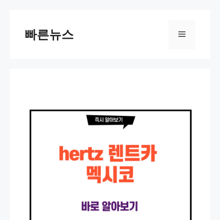
Skip
to
빠른뉴스
Menu
content