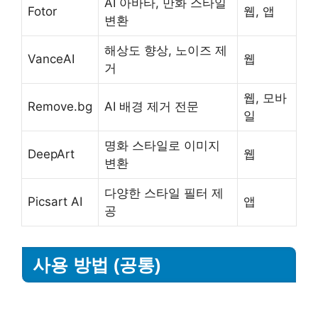
AI 아바타, 만화 스타일
Fotor
웹, 앱
변환
해상도 향상, 노이즈 제
VanceAI
웹
거
웹, 모바
Remove.bg
AI 배경 제거 전문
일
명화 스타일로 이미지
DeepArt
웹
변환
다양한 스타일 필터 제
Picsart AI
앱
공
사용 방법 (공통)