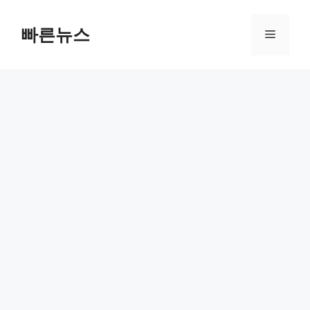
Skip
to
빠른뉴스
Menu
content