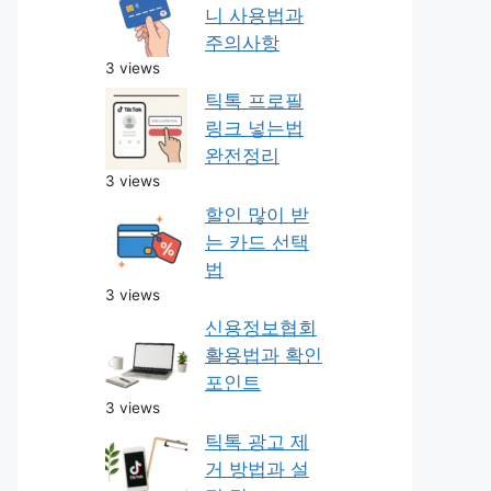
니 사용법과
주의사항
3 views
틱톡 프로필
링크 넣는법
완전정리
3 views
할인 많이 받
는 카드 선택
법
3 views
신용정보협회
활용법과 확인
포인트
3 views
틱톡 광고 제
거 방법과 설