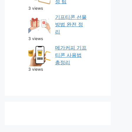
정 팁
3 views
기프티콘 선물
방법 완전 정
리
3 views
메가커피 기프
티콘 사용법
총정리
3 views