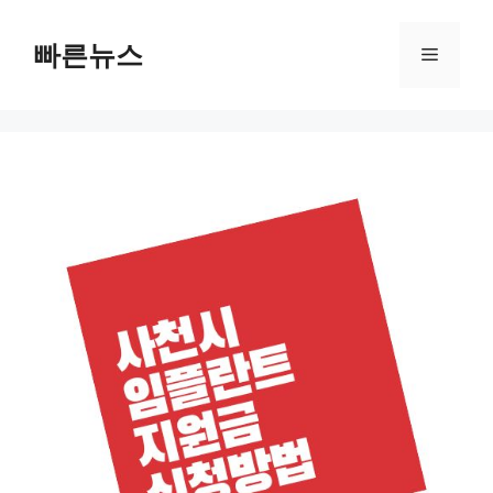
Skip
to
빠른뉴스
Menu
content